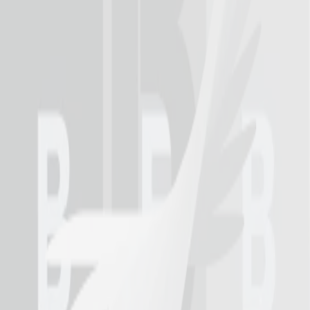
Behöver du hjälp med att slipa ett golv?
Betongslipning är ett brett begrepp och kan innefatta allt ifrån ett
enskilt steg som förarbete inför en golvbeläggning, en enkel, till den
omtalade Superfloor-metoden som ger en förädlad och polerad
betong. Resultatet efter en betongslipning blir ett vackert golv med
en både lättstädad och attraktiv yta.
Betongslipning innebär att man slipar bort en del av betongens
ytskikt, tar bort ojämna ytor och eventuella beläggningar tills man
når en mer slitstark betong. Det kan vara inför ett kommande arbete
till exempel flytspackling eller matt läggning, för att reparera en
dålig gjutning, ta bort gammal färg, spackel, lim eller ojämnheter.
Ett polerat betonggolv är ett av marknadens mest hållbara golv sett
till miljö, ekonomi och slitstyrka. Livslängden ökar vilket i sin tur är
både miljövänligt och kostnadseffektivt. Dessutom blir det enklare
och billigare vid eventuella framtida underhåll, och resultatet blir
skinande och blankt.
Vi har och har utrustning för slipning av betonggolv, golvfärg,
spackel och betongfräsning.
Begär offert
arrow_right_alt