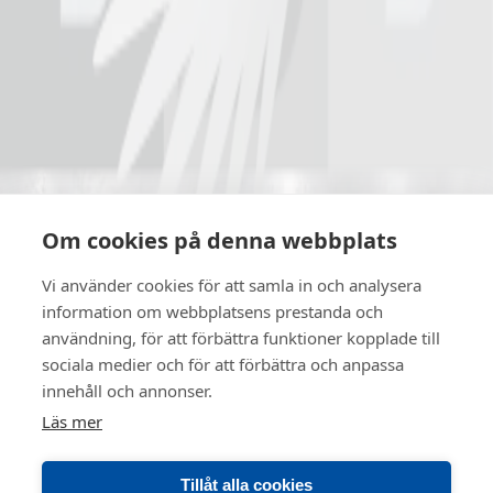
Kontakta oss
Leeab
070-600 71 51
info@leeab.se
Besöksadress
Om cookies på denna webbplats
L Erlandsson Entreprenad (LEEAB) AB, Korsmässvägen 13, 871
65 Härnösand
Vi använder cookies för att samla in och analysera
information om webbplatsens prestanda och
Faktureringsadress
användning, för att förbättra funktioner kopplade till
faktura@leeab.se
sociala medier och för att förbättra och anpassa
innehåll och annonser.
Våra tjänster
Om oss
Läs mer
Referenser
Lediga jobb
Tillåt alla cookies
LinkedIn