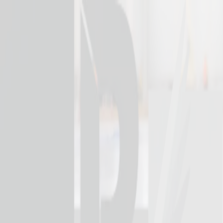
Leeab
Våra tjänster
Om oss
Referenser
Lediga jobb
Meny
menu
Kontakta oss
arrow_right_alt
Leeab / Våra tjänster / Slipning
Slipning
Vi har lång erfarenhet av slipning- och fräsning av betonggolv. Vi
utför prep och golvslipningar inför golvbeläggningar samt förädling
av betonggolv till en högblank och lättstädad yta.