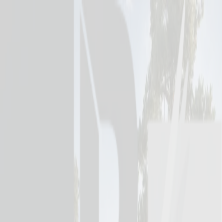
Leeab
Våra tjänster
Om oss
Referenser
Lediga jobb
Meny
menu
Kontakta oss
arrow_right_alt
Leeab / Referenser / Peab
1000 borrhål i betong
Ett nygammalt fängelse öppnas i Härnösand. Den gamla
Riksanstalten väcks till liv igen för att möta Kriminalvårdens akuta
platsbrist
Peab, har haft totalentreprenad för renoveringen av fängelset och har