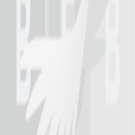
kunniga med vad de håller på med. De är mycket
hjälpsamma och tillmötesgående i de uppgifter som
rör arbetet ”
Håkan Berglund, Arbetsledare på Peab
Mer projekt
Hernö Gin Hotell AB
Nybyggnation av Hernö Gin Hotell
arrow_right_alt
Peab
Nybyggnation av Riksarkivet
arrow_right_alt
Vill du också genomföra ett projekt
tillsammans med oss? Hör gärna av dig!