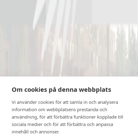
Kontakta oss
arrow_right_alt
Kontakta oss
Leeab
070-600 71 51
info@leeab.se
Besöksadress
Om cookies på denna webbplats
L Erlandsson Entreprenad (LEEAB) AB, Korsmässvägen 13, 871
65 Härnösand
Vi använder cookies för att samla in och analysera
information om webbplatsens prestanda och
Faktureringsadress
användning, för att förbättra funktioner kopplade till
faktura@leeab.se
sociala medier och för att förbättra och anpassa
innehåll och annonser.
Våra tjänster
Om oss