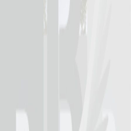
tagit hjälp av LEEAB vad gäller håltagning, bilning och rivning av
väggar. Håkan Berglund, arbetsledare hos Peab, är mycket nöjd
över hur samarbetet har förflutit.
Cirka 1 000 betonghål har borrats under arbetets gång, det har krävts
en hel del kunskap och erfarenhet för att lyckas.
– En stor del av håltagningen har gjorts genom tjocka granitväggar
vilket LEEAB har löst väldigt bra med minimal tidsåtgång. Det är
viktigt att arbetet sker smidigt eftersom det är många yrkesgrupper
som arbetar tillsammans. Ombyggnationen har skett under en väldigt
kort tidplan och det är stora ingrepp över stora ytor, säger Håkan
Berglund. För en totalentreprenör är det viktigt att man hittar rätt
underentreprenörer och det de kan gå på är referenser och lita på
andras bedömningar.
– Det är alltid lite vanskligt med underentreprenörer, men vad gäller
LEEAB så har det funkat väldigt bra, säger Håkan.
Arbetet på det 7 300 kvadratmeter stora bygget färdigställdes våren
2022.
Anstalten kommer att ha säkerhetsklass 2
” Det har funkat jättebra. LEEAB är mycket